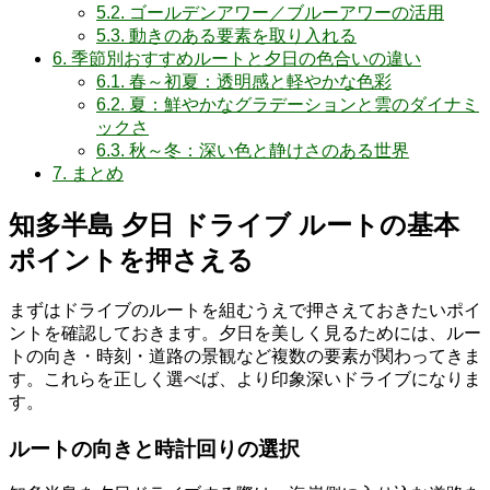
5.2.
ゴールデンアワー／ブルーアワーの活用
5.3.
動きのある要素を取り入れる
6.
季節別おすすめルートと夕日の色合いの違い
6.1.
春～初夏：透明感と軽やかな色彩
6.2.
夏：鮮やかなグラデーションと雲のダイナミ
ックさ
6.3.
秋～冬：深い色と静けさのある世界
7.
まとめ
知多半島 夕日 ドライブ ルートの基本
ポイントを押さえる
まずはドライブのルートを組むうえで押さえておきたいポイ
ントを確認しておきます。夕日を美しく見るためには、ルー
トの向き・時刻・道路の景観など複数の要素が関わってきま
す。これらを正しく選べば、より印象深いドライブになりま
す。
ルートの向きと時計回りの選択