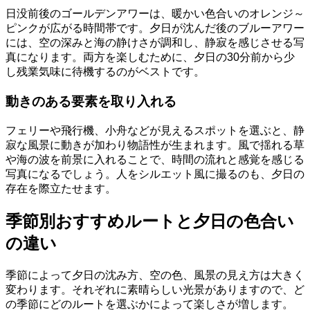
日没前後のゴールデンアワーは、暖かい色合いのオレンジ～
ピンクが広がる時間帯です。夕日が沈んだ後のブルーアワー
には、空の深みと海の静けさが調和し、静寂を感じさせる写
真になります。両方を楽しむために、夕日の30分前から少
し残業気味に待機するのがベストです。
動きのある要素を取り入れる
フェリーや飛行機、小舟などが見えるスポットを選ぶと、静
寂な風景に動きが加わり物語性が生まれます。風で揺れる草
や海の波を前景に入れることで、時間の流れと感覚を感じる
写真になるでしょう。人をシルエット風に撮るのも、夕日の
存在を際立たせます。
季節別おすすめルートと夕日の色合い
の違い
季節によって夕日の沈み方、空の色、風景の見え方は大きく
変わります。それぞれに素晴らしい光景がありますので、ど
の季節にどのルートを選ぶかによって楽しさが増します。