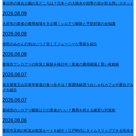
春日井の落合公園の見どころは？日本一の大噴水や四季の花が彩る憩いスポット
2026.08.09
大府市の業者の費用相場を大公開！シロアリ駆除と予防対策の全知識
2026.08.08
幸田のみかんの旬はいつ？甘くてジューシーな季節を紹介
2026.08.08
東海市でシロアリの対策と駆除を検討中！業者の費用相場と賢い依頼術
2026.08.07
名古屋覚王山日泰寺参道の食べ歩きは？異国情緒漂うおしゃれカフェや屋台グル
メを紹介
2026.08.07
新城市のシロアリ駆除はどの業者がいい？費用を抑える確実な対策術
2026.08.06
豊田市足助の町並み散策ルートを紹介！江戸時代にタイムスリップできる街歩き