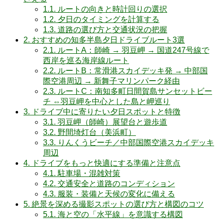
1.1.
ルートの向きと時計回りの選択
1.2.
夕日のタイミングを計算する
1.3.
道路の選び方と交通状況の把握
2.
おすすめの知多半島夕日ドライブルート3選
2.1.
ルートA：師崎 → 羽豆岬 → 国道247号線で
西岸を巡る海岸線ルート
2.2.
ルートB：常滑港スカイデッキ発 → 中部国
際空港周辺 → 新舞子マリンパーク経由
2.3.
ルートC：南知多町日間賀島サンセットビー
チ ⇔羽豆岬を中心とした島と岬巡り
3.
ドライブ中に寄りたい夕日スポットと特徴
3.1.
羽豆岬（師崎）展望台と遊歩道
3.2.
野間埼灯台（美浜町）
3.3.
りんくうビーチ／中部国際空港スカイデッキ
周辺
4.
ドライブをもっと快適にする準備と注意点
4.1.
駐車場・混雑対策
4.2.
交通安全と道路のコンディション
4.3.
服装・装備と天候の変化に備える
5.
絶景を深める撮影スポットの選び方と構図のコツ
5.1.
海と空の「水平線」を意識する構図