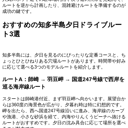
ルートを逆から計画したり、混雑避けルートを準備するのが
成功の鍵です。
おすすめの知多半島夕日ドライブルー
ト3選
知多半島には、夕日を見るのにぴったりな定番コースと、ち
ょっとひとひねりある穴場ルートがあります。時間帯や好み
に応じて選べる3つのモデルルートを紹介します。
ルートA：師崎 → 羽豆岬 → 国道247号線で西岸を
巡る海岸線ルート
スタートは師崎港付近、まず羽豆岬へ向かいます。展望台か
らは360度の海景色が広がり、夕暮れ時は特に幻想的です。
岬を出たら、西へ国道247号線沿いに進み、海岸線のカーブ
や漁港、小さな砂浜を経て、内海やりんくうビーチへ抜ける
ルートがおすすめです。夕日の沈み具合に応じて場所を選べ