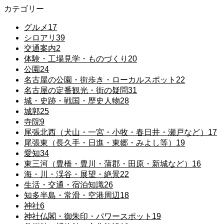
カテゴリー
グルメ
17
シロアリ
39
交通案内
2
体験・工場見学・ものづくり
20
公園
24
名古屋の公園・街歩き・ローカルスポット
22
名古屋の定番観光・街の疑問
31
城・史跡・戦国・歴史人物
28
城郭
25
寺院
9
尾張北西（犬山・一宮・小牧・春日井・瀬戸など）
17
尾張東（長久手・日進・東郷・みよし等）
19
愛知
34
東三河（豊橋・豊川・蒲郡・田原・新城など）
16
海・川・渓谷・展望・絶景
22
生活・交通・宿泊知識
26
知多半島・常滑・空港周辺
18
神社
6
神社仏閣・御朱印・パワースポット
19