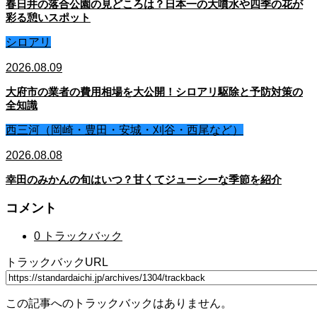
春日井の落合公園の見どころは？日本一の大噴水や四季の花が
彩る憩いスポット
シロアリ
2026.08.09
大府市の業者の費用相場を大公開！シロアリ駆除と予防対策の
全知識
西三河（岡崎・豊田・安城・刈谷・西尾など）
2026.08.08
幸田のみかんの旬はいつ？甘くてジューシーな季節を紹介
コメント
0 トラックバック
トラックバックURL
この記事へのトラックバックはありません。