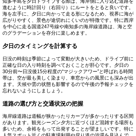
知多半島を夕日ドライブする際は、海岸側に入り込む道路を
進むように時計回り（右回り）にルートをとると良いです。
海を左手に、夕日に向かって走る形になるため、視界に海が
広がりやすく、景色が途切れにくいのが特徴です。特に西岸
を中心に走る国道247号線や南知多の海岸線道路は、海と空
のグラデーションを存分に楽しめます。
夕日のタイミングを計算する
日没の時刻は季節によって変動が大きいため、ドライブ前に
正確な日の入り時刻を調べておくことが肝心です。夕日の
30分前〜日没後15分程度の“マジックアワー”と呼ばれる時間
帯は、空が最も美しく染まり、車窓からの風景にも深みが出
ます。天候や雲の状態も影響するので午後の予報チェックを
忘れないようにしましょう。
道路の選び方と交通状況の把握
海岸線道路は道幅が狭かったりカーブが多かったりする区間
があります。観光シーズン夕方に近づくほど混雑する場所も
多いため、余裕をもって出発することが望ましいです。特に
人気スポット近くの駐車場利用や戻り道の渋滞を見込んで、