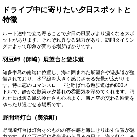
ドライブ中に寄りたい夕日スポットと
特徴
ルート途中で立ち寄ることで夕日の風景がより濃くなるスポ
ットがあります。それぞれ異なる魅力があり、訪問タイミン
グによって印象が変わる場所ばかりです。
羽豆岬（師崎）展望台と遊歩道
知多半島の南端に位置し、海に囲まれた展望台や遊歩道が整
備されており、水平線を大きく感じさせる光景が広がりま
す。特に恋のロマンスロードと呼ばれる遊歩道は約800メー
トルで、静かな散策が夕暮れの雰囲気を深めてくれます。晴
れた日は渡る風の冷たさも心地よく、海と空の交わる瞬間を
ゆったり過ごせる場所です。
野間埼灯台（美浜町）
野間埼灯台は灯台そのものの存在感と海にせり出す位置が魅
力です。灯台下の浜や遊歩道から見る夕日は、海と灯台、そ