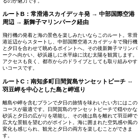
るのが魅力です。
ルートB：常滑港スカイデッキ発 → 中部国際空港
周辺 → 新舞子マリンパーク経由
飛行機の発着と海の景色を楽しみたいならこのルート。常滑
港近辺からスタートし、中部国際空港スカイデッキで飛行機
と夕日を合わせて眺めるポイントへ。その後新舞子マリンパ
ークへ向かい、砂浜越しに水平線に沈む太陽を観賞します。
アクセスも良く、都市からのドライブとしても取り組みやす
いコースです。
ルートC：南知多町日間賀島サンセットビーチ ⇔
羽豆岬を中心とした島と岬巡り
離島や岬を含むプランで夕日の旅情を味わいたい方にはこの
コースが最適です。日間賀島のサンセットビーチで穏やかな
砂浜と夕日の広がりを堪能し、その後は島を離れて羽豆岬で
広大な景観を望むのがポイント。海に囲まれた空気感や風の
変化も感じられ、観光と夕日の両方を楽しむことができま
す。