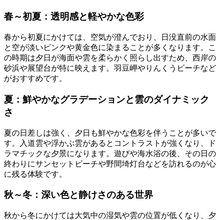
春～初夏：透明感と軽やかな色彩
春から初夏にかけては、空気が澄んでおり、日没直前の水面
と空が淡いピンクや黄金色に染まることが多くなります。こ
の時期は夕日が海面や雲を柔らかく照らし出すため、西岸の
砂浜や展望台が特に映えます。羽豆岬やりんくうビーチなど
がおすすめです。
夏：鮮やかなグラデーションと雲のダイナミック
さ
夏の日差しは強く、夕日も鮮やかな色彩を伴うことが多いで
す。入道雲や浮かぶ雲があるとコントラストが強くなり、ド
ラマチックな夕景になります。遊びや海水浴の後、その日の
終わりにサンセットビーチや野間埼灯台などを訪れるのが心
に残る体験です。
秋～冬：深い色と静けさのある世界
秋から冬にかけては大気中の湿気や雲の位置が低くなり、夕