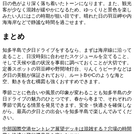
日の色がより深く落ち着いたトーンになります。また、観光
客が少なく混雑が緩やかになるため、ゆっくりと景色を楽し
みたい人にはこの時期が狙い目です。晴れた日の羽豆岬や内
海海岸などで静謐な時間を過ごせます。
まとめ
知多半島で夕日ドライブをするなら、まずは海岸線に沿って
走ること、日没時刻に合わせたスケジュールを立てること、
そして天候や道の状況を事前に調べておくことが大切です。
定番スポットの羽豆岬や野間埼灯台、りんくうビーチなどは
夕日の美観が保証されており、ルートBやCのような海と
空、動きを含む構図も強くおすすめできます。
季節ごとに色合いや風景の印象が変わることも知多半島の夕
日ドライブの魅力のひとつです。春から冬まで、それぞれの
季節で異なる情景を発見できます。安全・快適さを確保しな
がら、最高の夕日との出会いを知多半島で楽しんでみてくだ
さい。
中部国際空港セントレア展望デッキは混雑する？穴場の時間