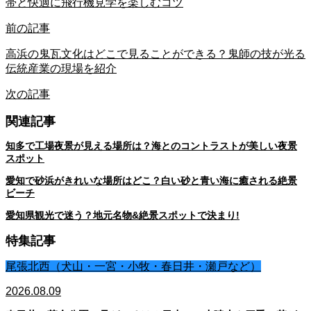
帯と快適に飛行機見学を楽しむコツ
前の記事
高浜の鬼瓦文化はどこで見ることができる？鬼師の技が光る
伝統産業の現場を紹介
次の記事
関連記事
知多で工場夜景が見える場所は？海とのコントラストが美しい夜景
スポット
愛知で砂浜がきれいな場所はどこ？白い砂と青い海に癒される絶景
ビーチ
愛知県観光で迷う？地元名物&絶景スポットで決まり!
特集記事
尾張北西（犬山・一宮・小牧・春日井・瀬戸など）
2026.08.09