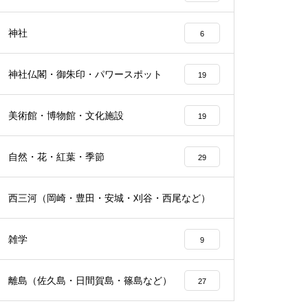
神社
6
神社仏閣・御朱印・パワースポット
19
美術館・博物館・文化施設
19
自然・花・紅葉・季節
29
西三河（岡崎・豊田・安城・刈谷・西尾など）
23
雑学
9
離島（佐久島・日間賀島・篠島など）
27