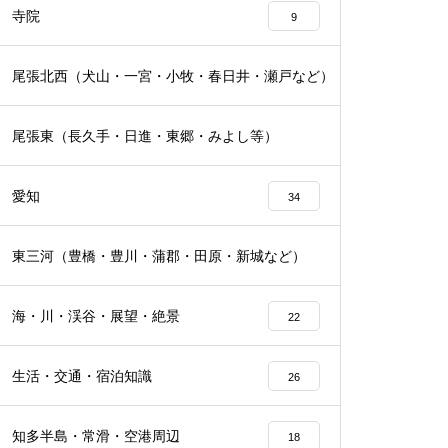
寺院
9
尾張北西（犬山・一宮・小牧・春日井・瀬戸など）
16
尾張東（長久手・日進・東郷・みよし等）
19
愛知
34
東三河（豊橋・豊川・蒲郡・田原・新城など）
16
海・川・渓谷・展望・絶景
22
生活・交通・宿泊知識
26
知多半島・常滑・空港周辺
18