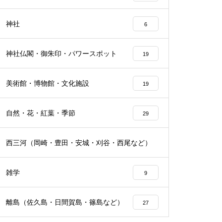
神社
6
神社仏閣・御朱印・パワースポット
19
美術館・博物館・文化施設
19
自然・花・紅葉・季節
29
西三河（岡崎・豊田・安城・刈谷・西尾など）
24
雑学
9
離島（佐久島・日間賀島・篠島など）
27