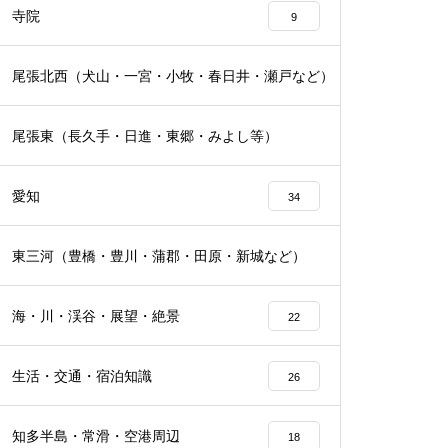
寺院
9
尾張北西（犬山・一宮・小牧・春日井・瀬戸など）
16
尾張東（長久手・日進・東郷・みよし等）
19
愛知
34
東三河（豊橋・豊川・蒲郡・田原・新城など）
16
海・川・渓谷・展望・絶景
22
生活・交通・宿泊知識
26
知多半島・常滑・空港周辺
18