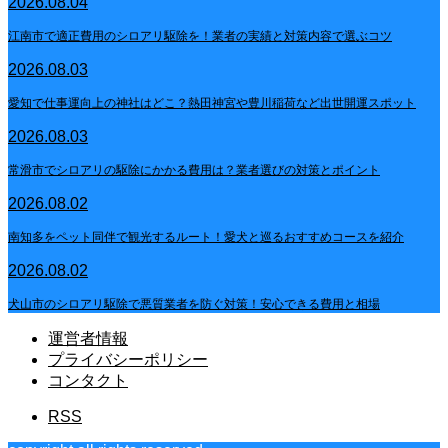
2026.08.04
江南市で適正費用のシロアリ駆除を！業者の実績と対策内容で選ぶコツ
2026.08.03
愛知で仕事運向上の神社はどこ？熱田神宮や豊川稲荷など出世開運スポット
2026.08.03
常滑市でシロアリの駆除にかかる費用は？業者選びの対策とポイント
2026.08.02
南知多をペット同伴で観光するルート！愛犬と巡るおすすめコースを紹介
2026.08.02
犬山市のシロアリ駆除で悪質業者を防ぐ対策！安心できる費用と相場
運営者情報
プライバシーポリシー
コンタクト
RSS