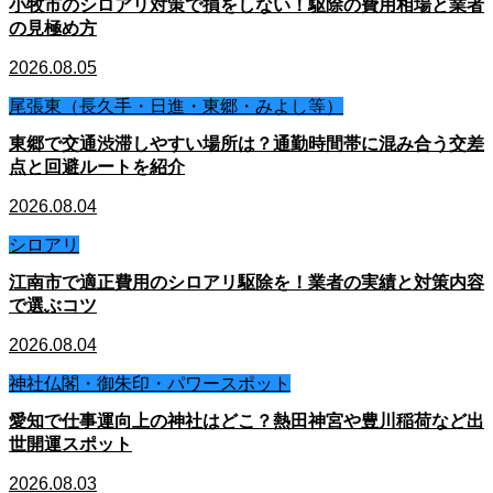
小牧市のシロアリ対策で損をしない！駆除の費用相場と業者
の見極め方
2026.08.05
尾張東（長久手・日進・東郷・みよし等）
東郷で交通渋滞しやすい場所は？通勤時間帯に混み合う交差
点と回避ルートを紹介
2026.08.04
シロアリ
江南市で適正費用のシロアリ駆除を！業者の実績と対策内容
で選ぶコツ
2026.08.04
神社仏閣・御朱印・パワースポット
愛知で仕事運向上の神社はどこ？熱田神宮や豊川稲荷など出
世開運スポット
2026.08.03