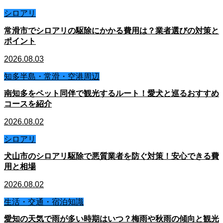
シロアリ
常滑市でシロアリの駆除にかかる費用は？業者選びの対策と
ポイント
2026.08.03
知多半島・常滑・空港周辺
南知多をペット同伴で観光するルート！愛犬と巡るおすすめ
コースを紹介
2026.08.02
シロアリ
犬山市のシロアリ駆除で悪質業者を防ぐ対策！安心できる費
用と相場
2026.08.02
生活・交通・宿泊知識
愛知の天気で雨が多い時期はいつ？梅雨や秋雨の傾向と観光