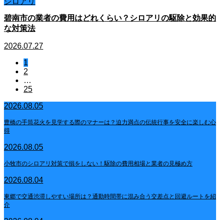
シロアリ
碧南市の業者の費用はどれくらい？シロアリの駆除と効果的
な対策法
2026.07.27
1
2
…
25
2026.08.05
豊橋の手筒花火を見学する際のマナーは？迫力満点の伝統行事を安全に楽しむ心
得
2026.08.05
小牧市のシロアリ対策で損をしない！駆除の費用相場と業者の見極め方
2026.08.04
東郷で交通渋滞しやすい場所は？通勤時間帯に混み合う交差点と回避ルートを紹
介