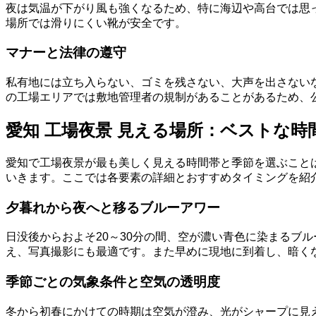
夜は気温が下がり風も強くなるため、特に海辺や高台では思
場所では滑りにくい靴が安全です。
マナーと法律の遵守
私有地には立ち入らない、ゴミを残さない、大声を出さない
の工場エリアでは敷地管理者の規制があることがあるため、
愛知 工場夜景 見える場所：ベストな時
愛知で工場夜景が最も美しく見える時間帯と季節を選ぶこと
いきます。ここでは各要素の詳細とおすすめタイミングを紹
夕暮れから夜へと移るブルーアワー
日没後からおよそ20～30分の間、空が濃い青色に染まるブ
え、写真撮影にも最適です。また早めに現地に到着し、暗く
季節ごとの気象条件と空気の透明度
冬から初春にかけての時期は空気が澄み、光がシャープに見