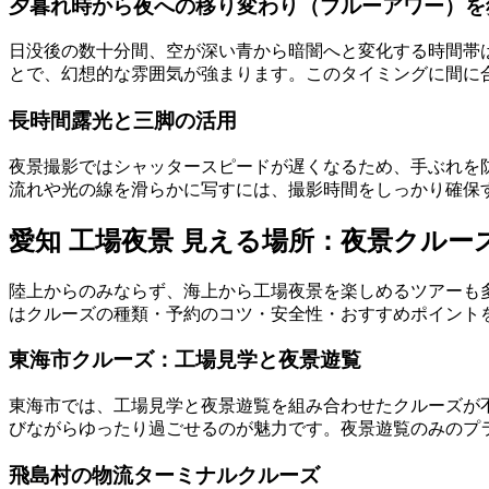
夕暮れ時から夜への移り変わり（ブルーアワー）を
日没後の数十分間、空が深い青から暗闇へと変化する時間帯
とで、幻想的な雰囲気が強まります。このタイミングに間に
長時間露光と三脚の活用
夜景撮影ではシャッタースピードが遅くなるため、手ぶれを
流れや光の線を滑らかに写すには、撮影時間をしっかり確保す
愛知 工場夜景 見える場所：夜景クルー
陸上からのみならず、海上から工場夜景を楽しめるツアーも
はクルーズの種類・予約のコツ・安全性・おすすめポイント
東海市クルーズ：工場見学と夜景遊覧
東海市では、工場見学と夜景遊覧を組み合わせたクルーズが
びながらゆったり過ごせるのが魅力です。夜景遊覧のみのプ
飛島村の物流ターミナルクルーズ