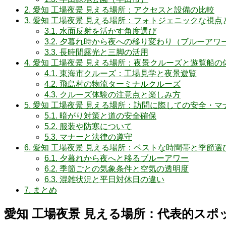
2.
愛知 工場夜景 見える場所：アクセスと設備の比較
3.
愛知 工場夜景 見える場所：フォトジェニックな視点
3.1.
水面反射を活かす角度選び
3.2.
夕暮れ時から夜への移り変わり（ブルーアワ
3.3.
長時間露光と三脚の活用
4.
愛知 工場夜景 見える場所：夜景クルーズと遊覧船の
4.1.
東海市クルーズ：工場見学と夜景遊覧
4.2.
飛島村の物流ターミナルクルーズ
4.3.
クルーズ体験の注意点と楽しみ方
5.
愛知 工場夜景 見える場所：訪問に際しての安全・マ
5.1.
暗がり対策と道の安全確保
5.2.
服装や防寒について
5.3.
マナーと法律の遵守
6.
愛知 工場夜景 見える場所：ベストな時間帯と季節選
6.1.
夕暮れから夜へと移るブルーアワー
6.2.
季節ごとの気象条件と空気の透明度
6.3.
混雑状況と平日対休日の違い
7.
まとめ
愛知 工場夜景 見える場所：代表的スポ