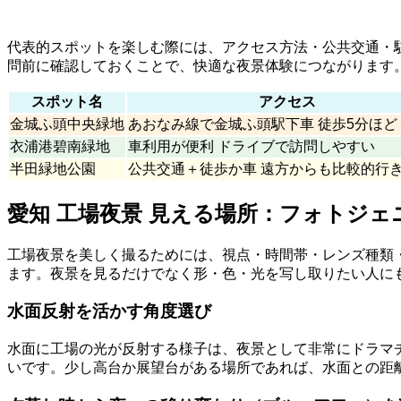
代表的スポットを楽しむ際には、アクセス方法・公共交通・
問前に確認しておくことで、快適な夜景体験につながります
スポット名
アクセス
金城ふ頭中央緑地
あおなみ線で金城ふ頭駅下車 徒歩5分ほど
衣浦港碧南緑地
車利用が便利 ドライブで訪問しやすい
半田緑地公園
公共交通＋徒歩か車 遠方からも比較的行
愛知 工場夜景 見える場所：フォトジ
工場夜景を美しく撮るためには、視点・時間帯・レンズ種類
ます。夜景を見るだけでなく形・色・光を写し取りたい人に
水面反射を活かす角度選び
水面に工場の光が反射する様子は、夜景として非常にドラマ
いです。少し高台か展望台がある場所であれば、水面との距