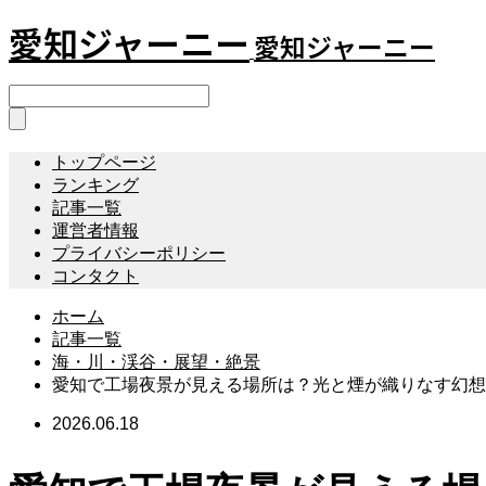
愛知ジャーニー
愛知ジャーニー
トップページ
ランキング
記事一覧
運営者情報
プライバシーポリシー
コンタクト
ホーム
記事一覧
海・川・渓谷・展望・絶景
愛知で工場夜景が見える場所は？光と煙が織りなす幻想
2026.06.18