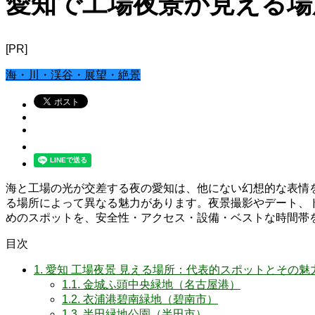
愛知で工場夜景が見える場
[PR]
海・川・渓谷・展望・絶景
海と工場の光が交差する夜の愛知は、他にない幻想的な表情
る場所によって異なる魅力があります。夜景撮影やデート、
めのスポットを、安全性・アクセス・設備・ベストな時間帯
目次
1.
愛知 工場夜景 見える場所：代表的スポットとその魅
1.1.
金城ふ頭中央緑地（名古屋港）
1.2.
衣浦港碧南緑地（碧南市）
1.3.
半田緑地公園（半田市）