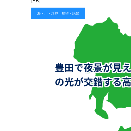
[PR]
海・川・渓谷・展望・絶景