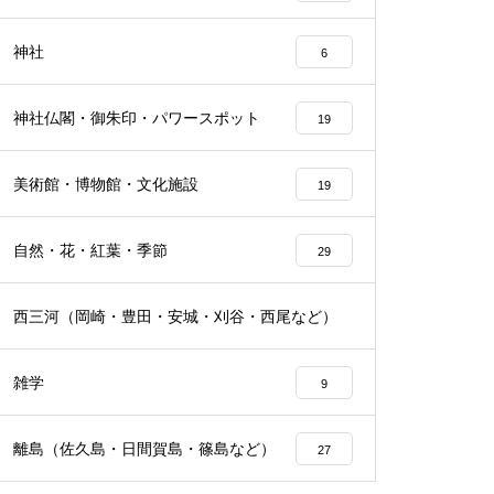
神社
6
神社仏閣・御朱印・パワースポット
19
美術館・博物館・文化施設
19
自然・花・紅葉・季節
29
西三河（岡崎・豊田・安城・刈谷・西尾など）
24
雑学
9
離島（佐久島・日間賀島・篠島など）
27