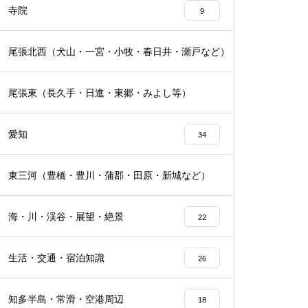
寺院
9
尾張北西（犬山・一宮・小牧・春日井・瀬戸など）
16
尾張東（長久手・日進・東郷・みよし等）
19
愛知
34
東三河（豊橋・豊川・蒲郡・田原・新城など）
16
海・川・渓谷・展望・絶景
22
生活・交通・宿泊知識
26
知多半島・常滑・空港周辺
18