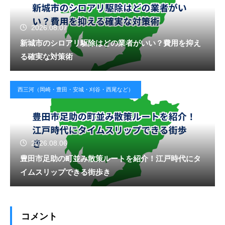
2026.08.07
新城市のシロアリ駆除はどの業者がいい？費用を抑え
る確実な対策術
西三河（岡崎・豊田・安城・刈谷・西尾など）
2026.08.06
豊田市足助の町並み散策ルートを紹介！江戸時代にタ
イムスリップできる街歩き
コメント