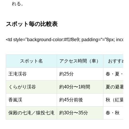
れる。
スポット毎の比較表
<td style="background-color:#f1f8e9; padding=“=”8px
スポット名
アクセス時間（車）
おすすめ
王滝渓谷
約25分
春・夏・秋
くらがり渓谷
約40分〜1時間
夏の避暑・
香嵐渓
約45分前後
秋（紅葉最
保殿の七滝／猿投七滝
約30分〜35分
春・秋