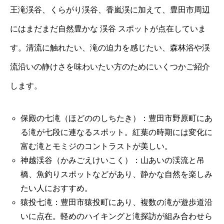
王滝渓谷、くらがり渓谷、香嵐渓に加えて、豊田市周辺
にはまだまだ自然豊かな 渓谷 スポットが点在していま
す。清流に触れたい、滝の迫力を感じたい、森林浴や渓
流沿いの静けさを味わいたい方のためにいくつかご紹介
します。
保殿の七滝（ほどののしちたき）：豊田市野原町にあ
る滝が七段に連なるスポット。紅葉の時期には変化に
富む滝とモミジのコントラストが美しい。
神越渓谷（かみごえけいこく）：山あいの渓流と吊
橋、魚釣りスポットなどがあり、静かな自然を楽しみ
たい人におすすめ。
猿投七滝：豊田市猿投町にあり、複数の滝が遊歩道沿
いに点在。軽めのハイキングと滝探訪が組み合わせら