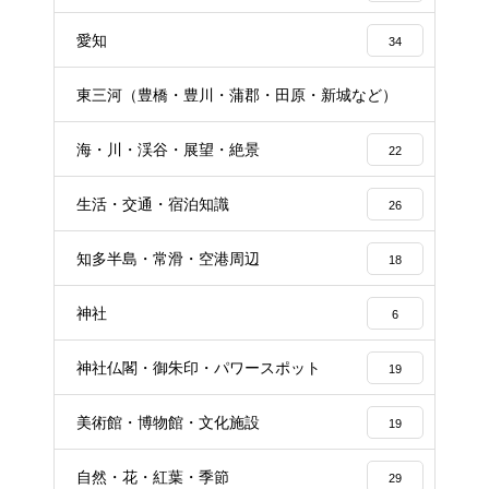
愛知
34
東三河（豊橋・豊川・蒲郡・田原・新城など）
16
海・川・渓谷・展望・絶景
22
生活・交通・宿泊知識
26
知多半島・常滑・空港周辺
18
神社
6
神社仏閣・御朱印・パワースポット
19
美術館・博物館・文化施設
19
自然・花・紅葉・季節
29