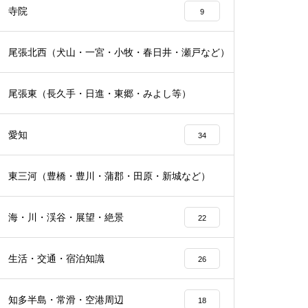
寺院
9
尾張北西（犬山・一宮・小牧・春日井・瀬戸など）
16
尾張東（長久手・日進・東郷・みよし等）
19
愛知
34
東三河（豊橋・豊川・蒲郡・田原・新城など）
16
海・川・渓谷・展望・絶景
22
生活・交通・宿泊知識
26
知多半島・常滑・空港周辺
18