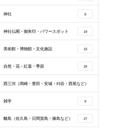
神社
6
神社仏閣・御朱印・パワースポット
19
美術館・博物館・文化施設
19
自然・花・紅葉・季節
29
西三河（岡崎・豊田・安城・刈谷・西尾など）
24
雑学
9
離島（佐久島・日間賀島・篠島など）
27