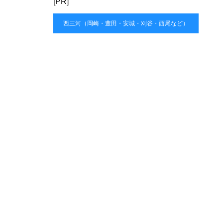
[PR]
西三河（岡崎・豊田・安城・刈谷・西尾など）