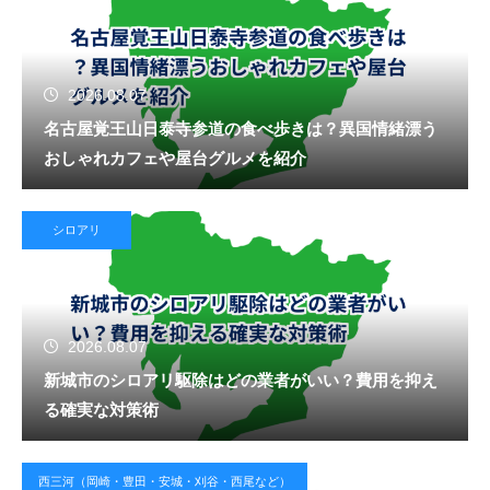
2026.08.07
名古屋覚王山日泰寺参道の食べ歩きは？異国情緒漂う
おしゃれカフェや屋台グルメを紹介
シロアリ
2026.08.07
新城市のシロアリ駆除はどの業者がいい？費用を抑え
る確実な対策術
西三河（岡崎・豊田・安城・刈谷・西尾など）