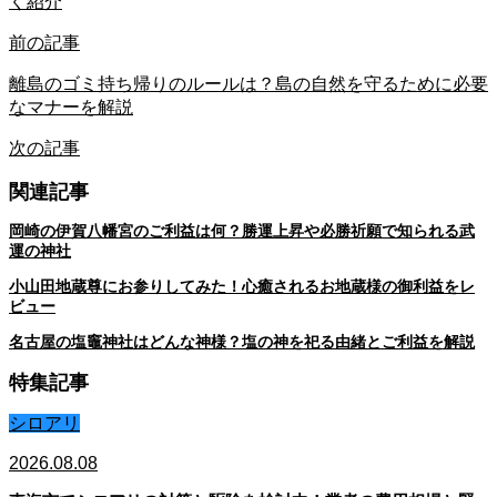
く紹介
前の記事
離島のゴミ持ち帰りのルールは？島の自然を守るために必要
なマナーを解説
次の記事
関連記事
岡崎の伊賀八幡宮のご利益は何？勝運上昇や必勝祈願で知られる武
運の神社
小山田地蔵尊にお参りしてみた！心癒されるお地蔵様の御利益をレ
ビュー
名古屋の塩竈神社はどんな神様？塩の神を祀る由緒とご利益を解説
特集記事
シロアリ
2026.08.08