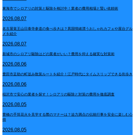
東海市でシロアリの対策と駆除を検討中！業者の費用相場と賢い依頼術
2026.08.07
名古屋覚王山日泰寺参道の食べ歩きは？異国情緒漂うおしゃれカフェや屋台グル
メを紹介
2026.08.07
新城市のシロアリ駆除はどの業者がいい？費用を抑える確実な対策術
2026.08.06
豊田市足助の町並み散策ルートを紹介！江戸時代にタイムスリップできる街歩き
2026.08.06
稲沢市で安心の業者を探す！シロアリの駆除と対策の費用を徹底調査
2026.08.05
豊橋の手筒花火を見学する際のマナーは？迫力満点の伝統行事を安全に楽しむ心
得
2026.08.05