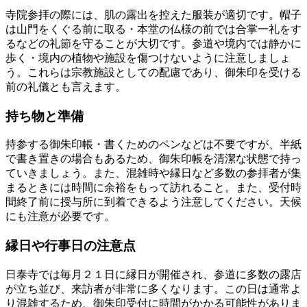
寺院参拝の際には、肌の露出を控えた服装が適切です。帽子
は山門をくぐる前に取る・本堂の仏様の前では合掌一礼をす
るなどの礼節を守ることが大切です。参道や境内では静かに
歩く・境内の植物や施設を傷つけないように注意しましょ
う。これらは宗教施設としての配慮であり、御朱印を受ける
前の礼儀とも言えます。
持ち物と準備
持参する御朱印帳・書くためのペンなどは不要ですが、半紙
で書き置きの場合もあるため、御朱印帳を清潔な状態で持っ
ていきましょう。また、混雑時や縁日など多数の参拝者が集
まるときには時間に余裕をもって訪れること。また、受付時
間終了前に授与所に到着できるよう注意してください。天候
にも注意が必要です。
縁日や行事日の注意点
日泰寺では毎月２１日に縁日が開催され、参道に多数の露店
が立ち並び、来訪者が非常に多くなります。この日は通常よ
り混雑するため、御朱印受付に時間がかかる可能性がありま