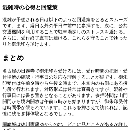
混雑時の心得と回避策
混雑が予想される日は以下のような回避策をとるとスムーズ
です。まず、縁日以外の平日午前中に参拝する。次に、公共
交通機関を利用することで駐車場探しのストレスを避ける。
さらに、受付終了直前は避ける。これらを守ることでゆった
りと御朱印を頂けます。
まとめ
名古屋の日泰寺で御朱印を受けるには、受付時間の把握・受
付場所の確認・行事日の対応を理解することが鍵です。御朱
印受付は午前９時から午後２時まで、本堂内の右側にある授
与所で行われます。対応形式は通常は直書きですが、混雑や
行事日には書き置きとなることがあります。参拝時間は山門
開門から境内開放は午前５時から始まりますが、御朱印受付
は時間帯が限られています。これらを押さえて訪れれば、記
憶に残る参拝体験となるでしょう。
岡崎城は徳川家康ゆかりの地！どこに見どころがあるか詳し