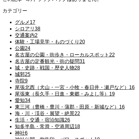
カテゴリー
グルメ
17
シロアリ
38
交通案内
2
体験・工場見学・ものづくり
20
公園
24
名古屋の公園・街歩き・ローカルスポット
22
名古屋の定番観光・街の疑問
31
城・史跡・戦国・歴史人物
28
城郭
25
寺院
9
尾張北西（犬山・一宮・小牧・春日井・瀬戸など）
16
尾張東（長久手・日進・東郷・みよし等）
19
愛知
34
東三河（豊橋・豊川・蒲郡・田原・新城など）
16
海・川・渓谷・展望・絶景
22
生活・交通・宿泊知識
26
知多半島・常滑・空港周辺
18
神社
6