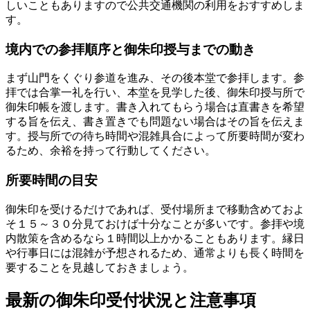
しいこともありますので公共交通機関の利用をおすすめしま
す。
境内での参拝順序と御朱印授与までの動き
まず山門をくぐり参道を進み、その後本堂で参拝します。参
拝では合掌一礼を行い、本堂を見学した後、御朱印授与所で
御朱印帳を渡します。書き入れてもらう場合は直書きを希望
する旨を伝え、書き置きでも問題ない場合はその旨を伝えま
す。授与所での待ち時間や混雑具合によって所要時間が変わ
るため、余裕を持って行動してください。
所要時間の目安
御朱印を受けるだけであれば、受付場所まで移動含めておよ
そ１５～３０分見ておけば十分なことが多いです。参拝や境
内散策を含めるなら１時間以上かかることもあります。縁日
や行事日には混雑が予想されるため、通常よりも長く時間を
要することを見越しておきましょう。
最新の御朱印受付状況と注意事項