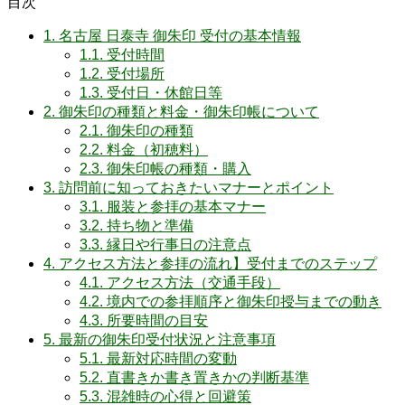
目次
1.
名古屋 日泰寺 御朱印 受付の基本情報
1.1.
受付時間
1.2.
受付場所
1.3.
受付日・休館日等
2.
御朱印の種類と料金・御朱印帳について
2.1.
御朱印の種類
2.2.
料金（初穂料）
2.3.
御朱印帳の種類・購入
3.
訪問前に知っておきたいマナーとポイント
3.1.
服装と参拝の基本マナー
3.2.
持ち物と準備
3.3.
縁日や行事日の注意点
4.
アクセス方法と参拝の流れ】受付までのステップ
4.1.
アクセス方法（交通手段）
4.2.
境内での参拝順序と御朱印授与までの動き
4.3.
所要時間の目安
5.
最新の御朱印受付状況と注意事項
5.1.
最新対応時間の変動
5.2.
直書きか書き置きかの判断基準
5.3.
混雑時の心得と回避策