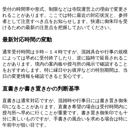
受付の時間帯や形式、制限などは寺院運営上の理由で変更さ
れることがあります。ここでは特に最近の対応状況と、参拝
者として注意すべき点をお知らせします。快適に御朱印を受
けるための最新の注意点を把握しておいてください。
最新対応時間の変動
通常受付時間は９時～１４時ですが、混雑具合や行事の規模
によっては早めに受付終了したり、逆に臨時で延長されるこ
とがあります。境内の案内板や授与所の掲示で確認すること
をおすすめします。特に縁日やお彼岸などの特別期間は、当
日の変更情報を確認できると安心です。
直書きか書き置きかの判断基準
直書きは通常対応ですが、混雑時や行事日には書き置き御朱
印になることがあります。直書き希望の場合は受付時間内に
授与所へ早めに行くことが重要です。書き置き御朱印でも十
分に美しいものですが、手書きの風合いを求める場合は特に
午前中が狙い目です。