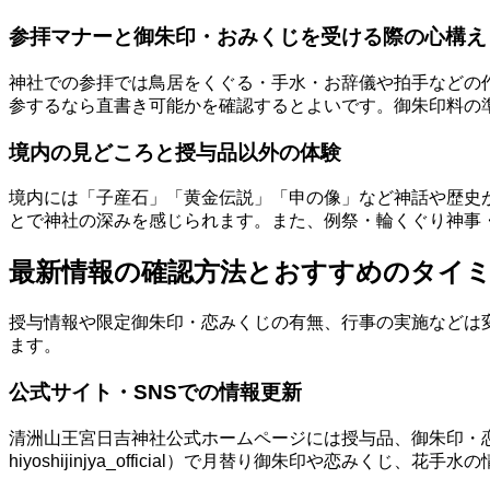
参拝マナーと御朱印・おみくじを受ける際の心構え
神社での参拝では鳥居をくぐる・手水・お辞儀や拍手などの
参するなら直書き可能かを確認するとよいです。御朱印料の
境内の見どころと授与品以外の体験
境内には「子産石」「黄金伝説」「申の像」など神話や歴史
とで神社の深みを感じられます。また、例祭・輪くぐり神事
最新情報の確認方法とおすすめのタイ
授与情報や限定御朱印・恋みくじの有無、行事の実施などは
ます。
公式サイト・SNSでの情報更新
清洲山王宮日吉神社公式ホームページには授与品、御朱印・恋み
hiyoshijinjya_official）で月替り御朱印や恋みく