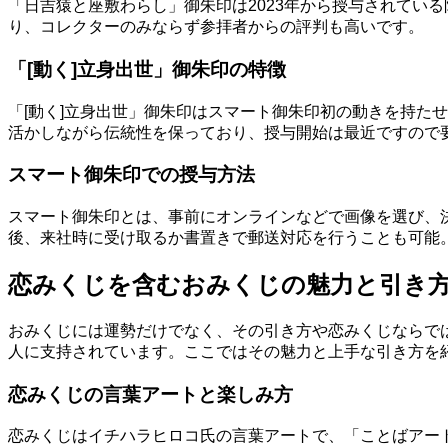
「日吉猿と座敷わらし」御朱印は2023年から授与されてい
り、コレクターのみならず参拝者からの評判も高いです。
「[動く]立身出世」御朱印の特徴
「[動く]立身出世」御朱印はスマート御朱印初の動きを持た
活かしながら伝統性を保っており、授与開始は最近ですので
スマート御朱印での授与方法
スマート御朱印とは、事前にオンラインなどで画像を選び、
後、来社時に受け取るか書置きで郵送対応を行うことも可能
恋みくじを含むおみくじの魅力と引き
おみくじには運勢だけでなく、その引き方や恋みくじならで
人に支持されています。ここではその魅力と上手な引き方を
恋みくじの言葉アートと楽しみ方
恋みくじはイチハラヒロコ氏の言葉アートで、「ことばアー