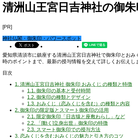
清洲山王宮日吉神社の御朱
[PR]
神社仏閣・御朱印・パワースポット
愛知県清須市に鎮座する清洲山王宮日吉神社で御朱印とおみ
時のポイントまで、最新の授与情報を交えて詳しくお伝えし
目次
1.
清洲山王宮日吉神社 御朱印 おみくじ の種類と特徴
1.1.
御朱印の基本と受付時間
1.2.
御朱印の種類とデザイン
1.3.
おみくじ（恋みくじを含む）の種類と内容
2.
御朱印の限定版とスマート御朱印の活用
2.1.
限定御朱印「日吉猿と座敷わらし」など
2.2.
「[動く]立身出世」御朱印の特徴
2.3.
スマート御朱印での授与方法
3.
恋みくじを含むおみくじの魅力と引き方のコツ