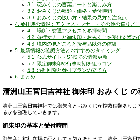
3.1.
恋みくじの言葉アートと楽しみ方
3.2.
おみくじの種類・価格・受付時間
3.3.
おみくじの扱い方・結果の見方と注意点
4.
参拝時の情報：アクセス・マナー・その他の巡りど
4.1.
場所・交通アクセスと参拝時間
4.2.
参拝マナーと御朱印・おみくじを受ける際の
4.3.
境内の見どころと授与品以外の体験
5.
最新情報の確認方法とおすすめのタイミング
5.1.
公式サイト・SNSでの情報更新
5.2.
限定御朱印や行事時期を狙うコツ
5.3.
混雑回避と参拝プランの立て方
6.
まとめ
清洲山王宮日吉神社 御朱印 おみくじ 
清洲山王宮日吉神社では御朱印とおみくじが複数種類ありま
るかを整理していきます。
御朱印の基本と受付時間
御朱印は神社参拝の証として人気があります。清洲山王宮日吉