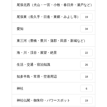
尾張北西（犬山・一宮・小牧・春日井・瀬戸など）
16
尾張東（長久手・日進・東郷・みよし等）
19
愛知
34
東三河（豊橋・豊川・蒲郡・田原・新城など）
16
海・川・渓谷・展望・絶景
22
生活・交通・宿泊知識
26
知多半島・常滑・空港周辺
18
神社
6
神社仏閣・御朱印・パワースポット
19