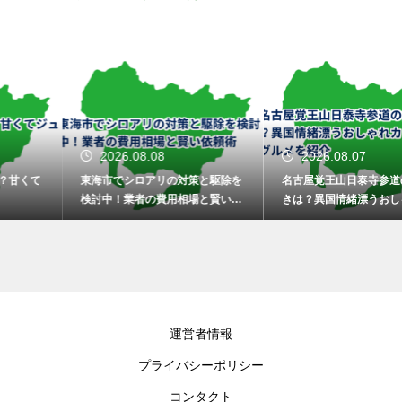
2026.08.08
2026.08.07
東海市でシロアリの対策と駆除を
名古屋覚王山日泰寺参道の食べ歩
検討中！業者の費用相場と賢い依
きは？異国情緒漂うおしゃれカフ
頼術
ェや屋台グルメを紹介
運営者情報
プライバシーポリシー
コンタクト