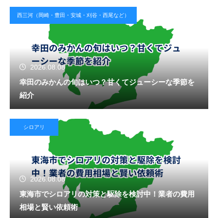
西三河（岡崎・豊田・安城・刈谷・西尾など）
2026.08.08
幸田のみかんの旬はいつ？甘くてジューシーな季節を
紹介
シロアリ
2026.08.08
東海市でシロアリの対策と駆除を検討中！業者の費用
相場と賢い依頼術