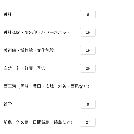
神社
6
神社仏閣・御朱印・パワースポット
19
美術館・博物館・文化施設
19
自然・花・紅葉・季節
29
西三河（岡崎・豊田・安城・刈谷・西尾など）
24
雑学
9
離島（佐久島・日間賀島・篠島など）
27