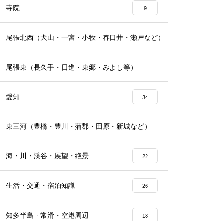
寺院
9
尾張北西（犬山・一宮・小牧・春日井・瀬戸など）
16
尾張東（長久手・日進・東郷・みよし等）
19
愛知
34
東三河（豊橋・豊川・蒲郡・田原・新城など）
16
海・川・渓谷・展望・絶景
22
生活・交通・宿泊知識
26
知多半島・常滑・空港周辺
18