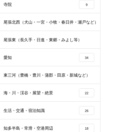
寺院
9
尾張北西（犬山・一宮・小牧・春日井・瀬戸など）
16
尾張東（長久手・日進・東郷・みよし等）
19
愛知
34
東三河（豊橋・豊川・蒲郡・田原・新城など）
16
海・川・渓谷・展望・絶景
22
生活・交通・宿泊知識
26
知多半島・常滑・空港周辺
18