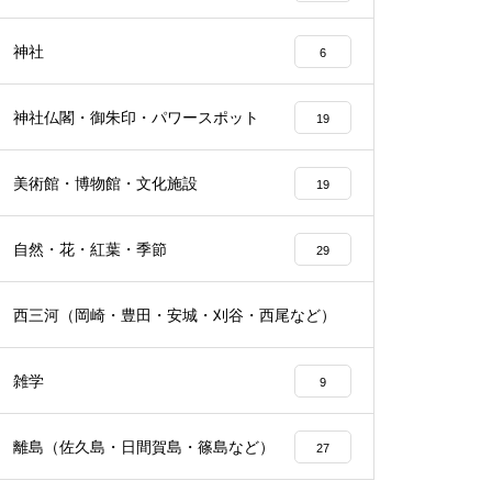
神社
6
神社仏閣・御朱印・パワースポット
19
美術館・博物館・文化施設
19
自然・花・紅葉・季節
29
西三河（岡崎・豊田・安城・刈谷・西尾など）
24
雑学
9
離島（佐久島・日間賀島・篠島など）
27