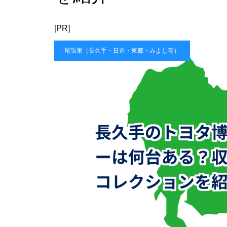
[PR]
尾張東（長久手・日進・東郷・みよし等）