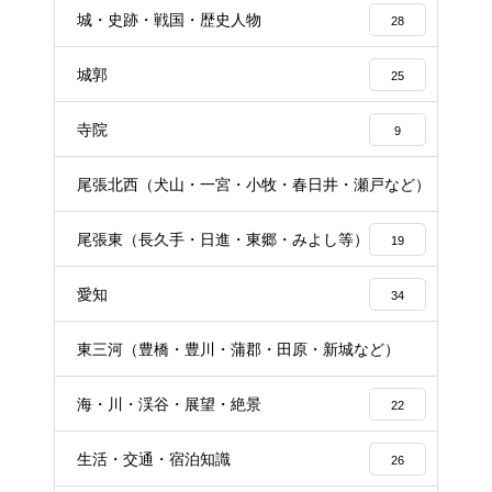
城・史跡・戦国・歴史人物
28
城郭
25
寺院
9
尾張北西（犬山・一宮・小牧・春日井・瀬戸など）
16
尾張東（長久手・日進・東郷・みよし等）
19
愛知
34
東三河（豊橋・豊川・蒲郡・田原・新城など）
16
海・川・渓谷・展望・絶景
22
生活・交通・宿泊知識
26