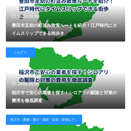
2026.08.06
豊田市足助の町並み散策ルートを紹介！江戸時代にタ
イムスリップできる街歩き
シロアリ
2026.08.06
稲沢市で安心の業者を探す！シロアリの駆除と対策の
費用を徹底調査
東三河（豊橋・豊川・蒲郡・田原・新城など）