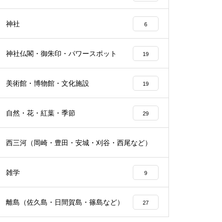
神社
6
神社仏閣・御朱印・パワースポット
19
美術館・博物館・文化施設
19
自然・花・紅葉・季節
29
西三河（岡崎・豊田・安城・刈谷・西尾など）
25
雑学
9
離島（佐久島・日間賀島・篠島など）
27