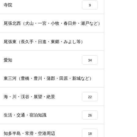
寺院
9
尾張北西（犬山・一宮・小牧・春日井・瀬戸など）
17
尾張東（長久手・日進・東郷・みよし等）
19
愛知
34
東三河（豊橋・豊川・蒲郡・田原・新城など）
16
海・川・渓谷・展望・絶景
22
生活・交通・宿泊知識
26
知多半島・常滑・空港周辺
18