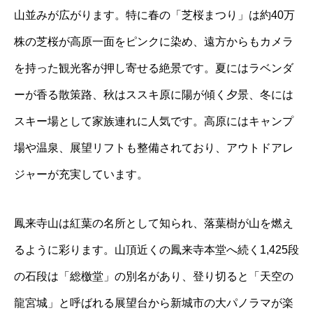
山並みが広がります。特に春の「芝桜まつり」は約40万
株の芝桜が高原一面をピンクに染め、遠方からもカメラ
を持った観光客が押し寄せる絶景です。夏にはラベンダ
ーが香る散策路、秋はススキ原に陽が傾く夕景、冬には
スキー場として家族連れに人気です。高原にはキャンプ
場や温泉、展望リフトも整備されており、アウトドアレ
ジャーが充実しています。
鳳来寺山は紅葉の名所として知られ、落葉樹が山を燃え
るように彩ります。山頂近くの鳳来寺本堂へ続く1,425段
の石段は「総檄堂」の別名があり、登り切ると「天空の
龍宮城」と呼ばれる展望台から新城市の大パノラマが楽