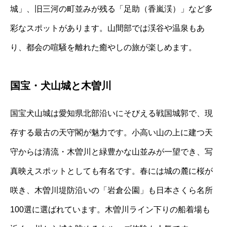
城」、旧三河の町並みが残る「足助（香嵐渓）」など多
彩なスポットがあります。山間部では渓谷や温泉もあ
り、都会の喧騒を離れた癒やしの旅が楽しめます。
国宝・犬山城と木曽川
国宝犬山城は愛知県北部沿いにそびえる戦国城郭で、現
存する最古の天守閣が魅力です。小高い山の上に建つ天
守からは清流・木曽川と緑豊かな山並みが一望でき、写
真映えスポットとしても有名です。春には城の麓に桜が
咲き、木曽川堤防沿いの「岩倉公園」も日本さくら名所
100選に選ばれています。木曽川ライン下りの船着場も