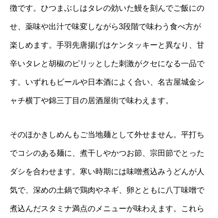
徴です。ひつまぶしはタレの効いた鰻を刻んでご飯にの
せ、薬味や出汁で味変しながら3段階で味わう食べ方が
楽しめます。手羽先唐揚げはケンタッキーと異なり、甘
辛いタレと胡椒のピリッとした刺激がクセになる一品で
す。いずれもビールや日本酒によく合い、名古屋城金シ
ャチ横丁や錦三丁目の居酒屋街で味わえます。
そのほかきしめんもご当地麺として外せません。平打ち
でコシのある麺に、煮干しやかつお節、宗田節でとった
ダシを合わせます。寒い時期には味噌煮込みうどんが人
気で、深めの土鍋で鶏肉やネギ、卵とともに八丁味噌で
煮込んだスタミナ満点のメニューが味わえます。これら