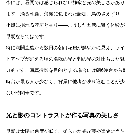
帯には、昼間では感じられない静寂と光の美しさがあり
ます。滴る朝露、薄霧に包まれた藤棚、鳥のさえずり、
小風に揺れる花房と香り——こうした五感に響く体験が
早朝ならではです。
特に満開直後から数日の朝は花房が鮮やかに見え、ライ
トアップが消える頃の名残の光と朝の光の対比もまた魅
力的です。写真撮影を目的とする場合には朝6時台から8
時台が最も人が少なく、背景に他者が映り込むことが少
ない時間帯です。
光と影のコントラストが作る写真の美しさ
早朝は太陽の角度が低く、柔らかな光が藤や建物に当た