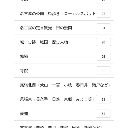
名古屋の公園・街歩き・ローカルスポット
22
名古屋の定番観光・街の疑問
31
城・史跡・戦国・歴史人物
28
城郭
25
寺院
9
尾張北西（犬山・一宮・小牧・春日井・瀬戸など）
16
尾張東（長久手・日進・東郷・みよし等）
19
愛知
34
東三河（豊橋・豊川・蒲郡・田原・新城など）