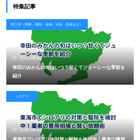
特集記事
西三河（岡崎・豊田・安城・刈谷・西尾など）
2026.08.08
幸田のみかんの旬はいつ？甘くてジューシーな季節を
紹介
シロアリ
2026.08.08
東海市でシロアリの対策と駆除を検討中！業者の費用