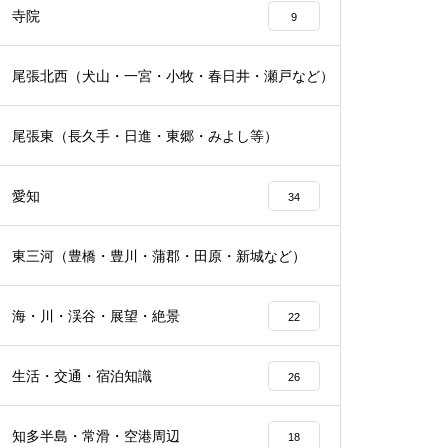
寺院
9
尾張北西（犬山・一宮・小牧・春日井・瀬戸など）
17
尾張東（長久手・日進・東郷・みよし等）
19
愛知
34
東三河（豊橋・豊川・蒲郡・田原・新城など）
16
海・川・渓谷・展望・絶景
22
生活・交通・宿泊知識
26
知多半島・常滑・空港周辺
18