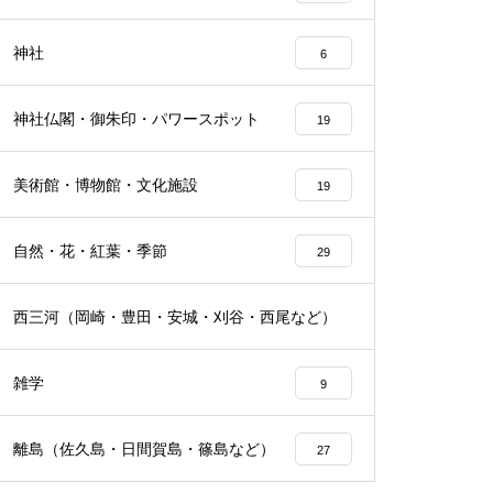
神社
6
神社仏閣・御朱印・パワースポット
19
美術館・博物館・文化施設
19
自然・花・紅葉・季節
29
西三河（岡崎・豊田・安城・刈谷・西尾など）
25
雑学
9
離島（佐久島・日間賀島・篠島など）
27