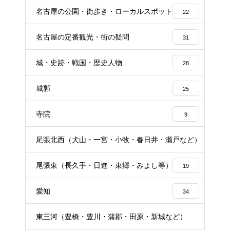
名古屋の公園・街歩き・ローカルスポット
22
名古屋の定番観光・街の疑問
31
城・史跡・戦国・歴史人物
28
城郭
25
寺院
9
尾張北西（犬山・一宮・小牧・春日井・瀬戸など）
16
尾張東（長久手・日進・東郷・みよし等）
19
愛知
34
東三河（豊橋・豊川・蒲郡・田原・新城など）