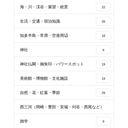
16
海・川・渓谷・展望・絶景
22
生活・交通・宿泊知識
26
知多半島・常滑・空港周辺
18
神社
6
神社仏閣・御朱印・パワースポット
19
美術館・博物館・文化施設
19
自然・花・紅葉・季節
29
西三河（岡崎・豊田・安城・刈谷・西尾など）
24
雑学
9