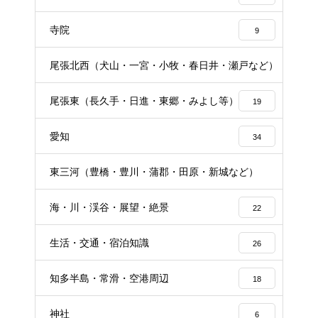
寺院
9
尾張北西（犬山・一宮・小牧・春日井・瀬戸など）
16
尾張東（長久手・日進・東郷・みよし等）
19
愛知
34
東三河（豊橋・豊川・蒲郡・田原・新城など）
16
海・川・渓谷・展望・絶景
22
生活・交通・宿泊知識
26
知多半島・常滑・空港周辺
18
神社
6