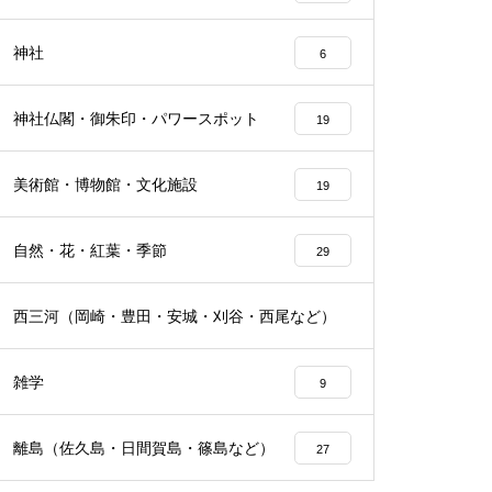
神社
6
神社仏閣・御朱印・パワースポット
19
美術館・博物館・文化施設
19
自然・花・紅葉・季節
29
西三河（岡崎・豊田・安城・刈谷・西尾など）
25
雑学
9
離島（佐久島・日間賀島・篠島など）
27