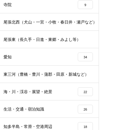
寺院
9
尾張北西（犬山・一宮・小牧・春日井・瀬戸など）
16
尾張東（長久手・日進・東郷・みよし等）
19
愛知
34
東三河（豊橋・豊川・蒲郡・田原・新城など）
16
海・川・渓谷・展望・絶景
22
生活・交通・宿泊知識
26
知多半島・常滑・空港周辺
18