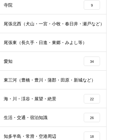
寺院
9
尾張北西（犬山・一宮・小牧・春日井・瀬戸など）
16
尾張東（長久手・日進・東郷・みよし等）
19
愛知
34
東三河（豊橋・豊川・蒲郡・田原・新城など）
16
海・川・渓谷・展望・絶景
22
生活・交通・宿泊知識
26
知多半島・常滑・空港周辺
18