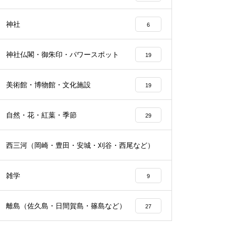
神社
6
神社仏閣・御朱印・パワースポット
19
美術館・博物館・文化施設
19
自然・花・紅葉・季節
29
西三河（岡崎・豊田・安城・刈谷・西尾など）
25
雑学
9
離島（佐久島・日間賀島・篠島など）
27