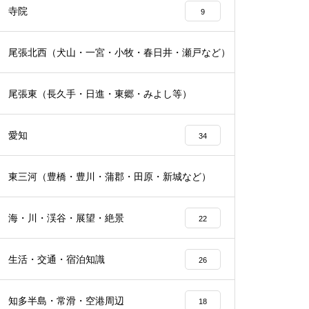
寺院
9
尾張北西（犬山・一宮・小牧・春日井・瀬戸など）
16
尾張東（長久手・日進・東郷・みよし等）
19
愛知
34
東三河（豊橋・豊川・蒲郡・田原・新城など）
16
海・川・渓谷・展望・絶景
22
生活・交通・宿泊知識
26
知多半島・常滑・空港周辺
18