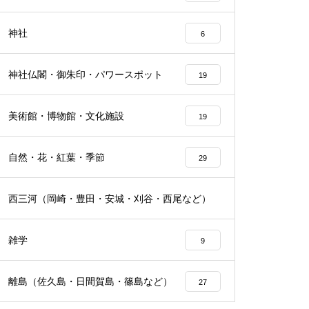
神社
6
神社仏閣・御朱印・パワースポット
19
美術館・博物館・文化施設
19
自然・花・紅葉・季節
29
西三河（岡崎・豊田・安城・刈谷・西尾など）
23
雑学
9
離島（佐久島・日間賀島・篠島など）
27