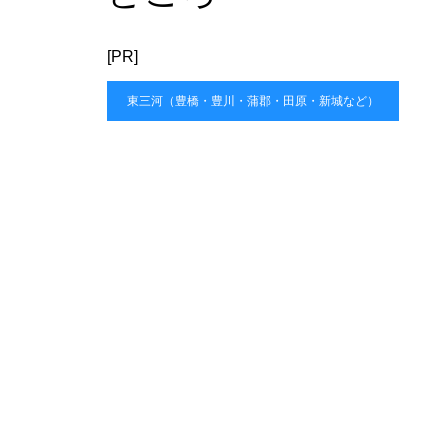
[PR]
東三河（豊橋・豊川・蒲郡・田原・新城など）