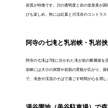
岩質が特徴です。川の透明度と岩の造形美が調
びも楽しめ、秋には紅葉と川渓谷のコントラス
阿寺の七滝と乳岩峡・乳岩挟
阿寺の七滝は7段に分かれた滝が岩の断層崖を
岩峡には大小の洞窟や岩肌の景観が広がり、探
で、滝壺や渓流のそばで過ごす時間が心を潤し
湯谷園地（美谷駐車場）で